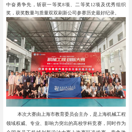
中奋勇争先，斩获一等奖
8
项、二等奖
12
项及优秀组织
奖，获奖数量与质量双双刷新公司参赛历史最好纪录。
本次大赛由上海市教育委员会主办，是上海机械工程
领域权威、专业、影响力突出的高校学科竞赛，同时作为